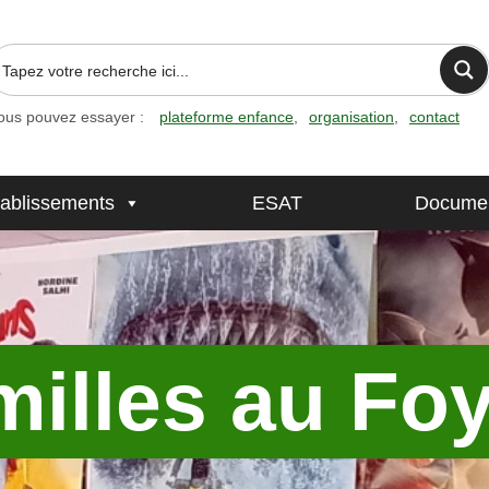
ous pouvez essayer :
plateforme enfance
organisation
contact
tablissements
ESAT
Documen
milles au Foy