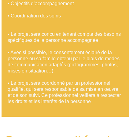
•
Objectifs d’accompagnement
• Coordination des soins
• Le projet sera conçu en tenant compte des besoins
spécifiques de la personne accompagnée
•
Avec si possible, le consentement éclairé de la
personne ou sa famile obtenu par le biais de modes
de communication adaptés (pictogrammes, photos,
mises en situation…)
•
Le projet sera coordonné par un professionnel
qualifié, qui sera responsable de sa mise en œuvre
et de son suivi. Ce professionnel veillera à respecter
les droits et les intérêts de la personne