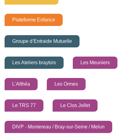
Plateforme Enfance
Groupe d’Entraide Mutuelle
Les Ateliers braytois
Les Meuniers
L'Althéa
Les Ormes
Le TRS 77
Le Clos Jollet
DIVP - Montereau / Bray-sur-Seine / Melun