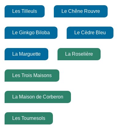
Les Tilleuls
Le Chêne Rouvre
Le Ginkgo Biloba
Le Cèdre Bleu
La Marguette
La Roselière
Les Trois Maisons
La Maison de Corberon
Les Tournesols