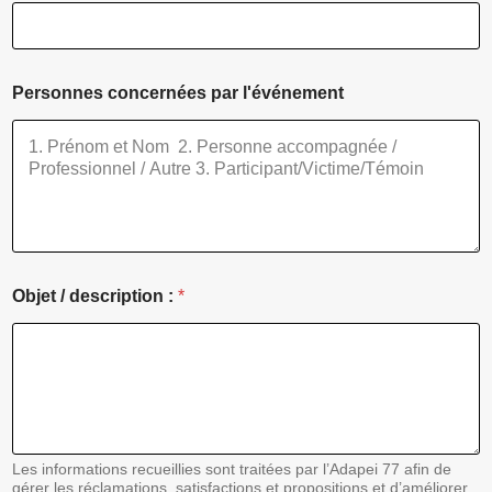
t
r
e
Ê
t
Personnes concernées par l'événement
e
s
-
v
o
u
s
H
e
u
Objet / description :
*
r
e
Les informations recueillies sont traitées par l’Adapei 77 afin de
gérer les réclamations, satisfactions et propositions et d’améliorer